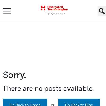
Life Sciences
[카테고리:]
분류되
지 않음
Sorry.
There are no posts available.
Go Back to Home
or
Go Back to Blog