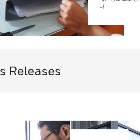
다.
ss Releases